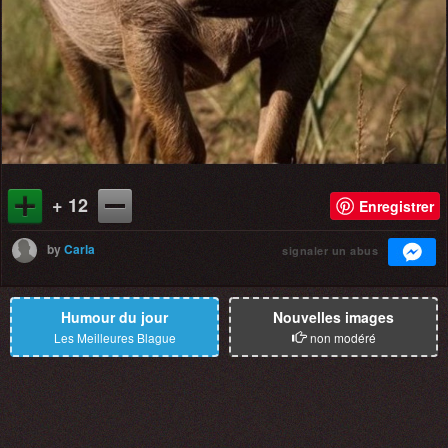
+ 12
Enregistrer
by
Carla
signaler un abus
Humour du jour
Nouvelles images
Les Meilleures Blague
non modéré