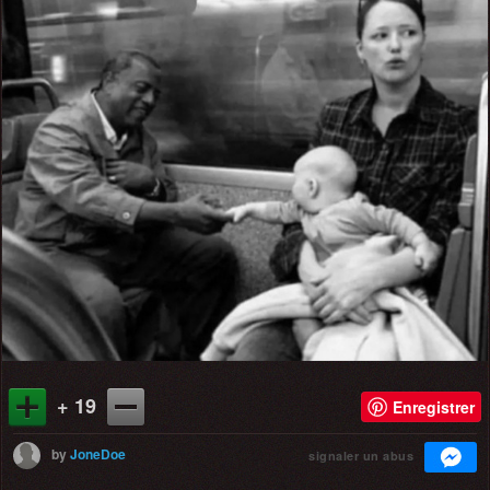
+ 19
Enregistrer
by
JoneDoe
signaler un abus