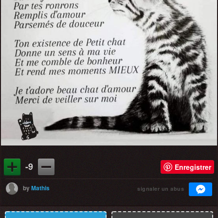
-9
Enregistrer
by
Mathis
signaler un abus