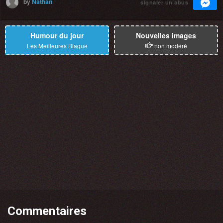
by
Nathan
signaler un abus
Humour du jour
Nouvelles images
Les Meilleures Blague
non modéré
Commentaires