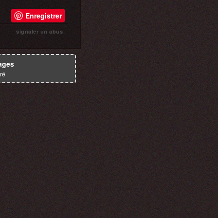
Enregistrer
signaler un abus
ages
ré