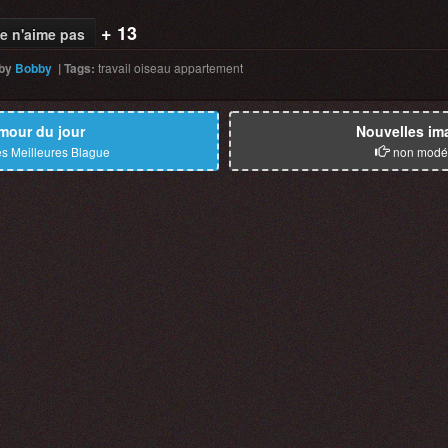
+ 13
e n'aime pas
by
Bobby
|
Tags
:
travail
oiseau
appartement
mour du jour
Nouvelles im
s Meilleures Blague
non modé