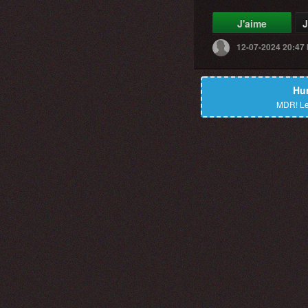
J'aime
J
12-07-2024 20:47
Hu
MDR!
Le