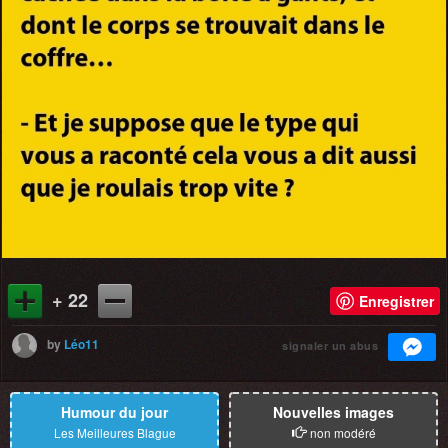
+ 22
Enregistrer
by
Léo11
signaler un abus
Humour du jour
Nouvelles images
Les Meilleures Blague
non modéré