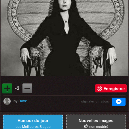
-3
Enregistrer
by
Dove
signaler un abus
Humour du jour
Nouvelles images
Les Meilleures Blague
non modéré