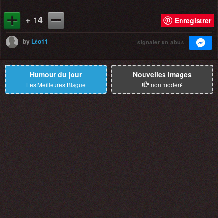
+ 14
Enregistrer
by
Léo11
signaler un abus
Humour du jour
Nouvelles images
Les Meilleures Blague
non modéré