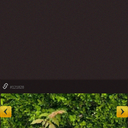
#121828