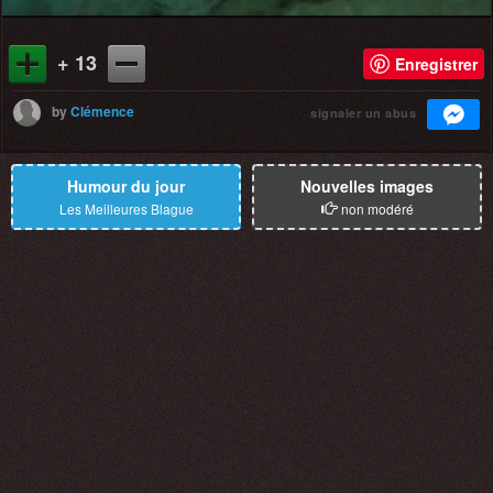
+ 13
Enregistrer
by
Clémence
signaler un abus
Humour du jour
Nouvelles images
Les Meilleures Blague
non modéré