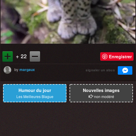
+ 22
Enregistrer
by
margaux
signaler un abus
Humour du jour
Nouvelles images
Les Meilleures Blague
non modéré