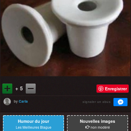
+ 5
Enregistrer
by
Carla
signaler un abus
Humour du jour
Nouvelles images
Les Meilleures Blague
non modéré