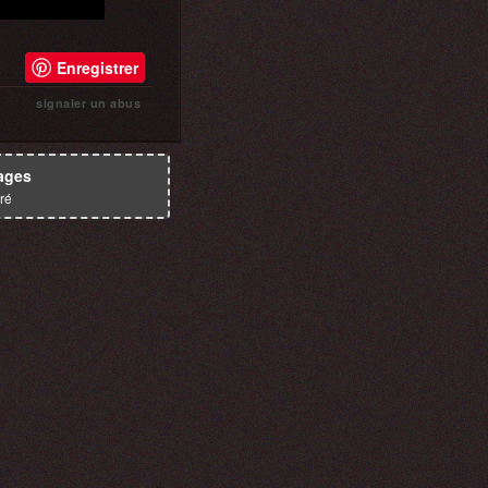
Enregistrer
signaler un abus
ages
ré