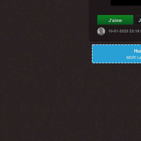
J'aime
J
10-01-2025 23:18
Hu
MDR!
Le