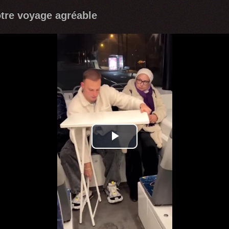
otre voyage agréable
Play
Video