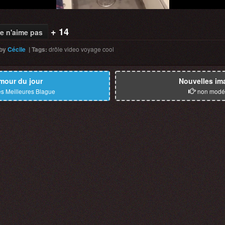
+ 14
e n'aime pas
by
Cécile
|
Tags
:
drôle
video
voyage
cool
mour du jour
Nouvelles im
s Meilleures Blague
non modé