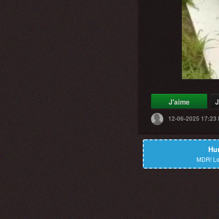
J'aime
J
12-06-2025 17:23
Hu
MDR!
Le