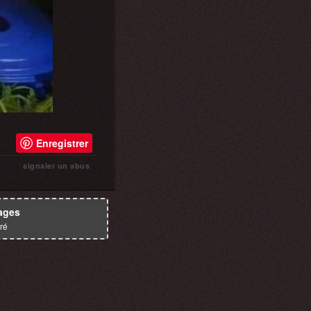
Enregistrer
signaler un abus
ages
ré