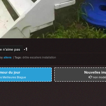
-1
e n'aime pas
by
aliens
|
Tags
:
drôle
escaliers
installation
mour du jour
Nouvelles im
s Meilleures Blague
non modé