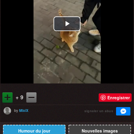
Play
Video
+ 9
Enregistrer
by
MixiX
signaler un abus
Humour du jour
Nouvelles images