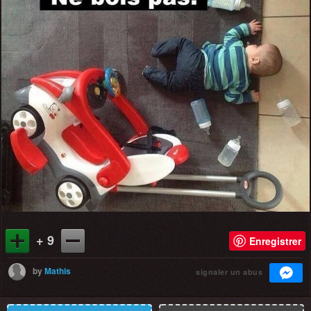
+ 9
Enregistrer
by
Mathis
signaler un abus