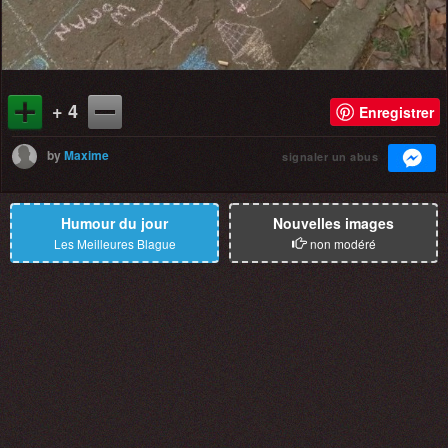
+ 4
Enregistrer
by
Maxime
signaler un abus
Humour du jour
Nouvelles images
Les Meilleures Blague
non modéré