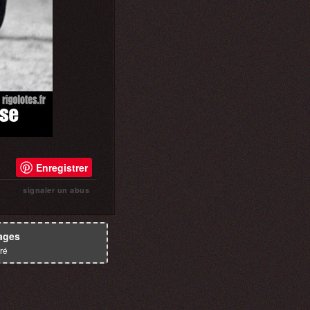
Enregistrer
signaler un abus
ages
ré