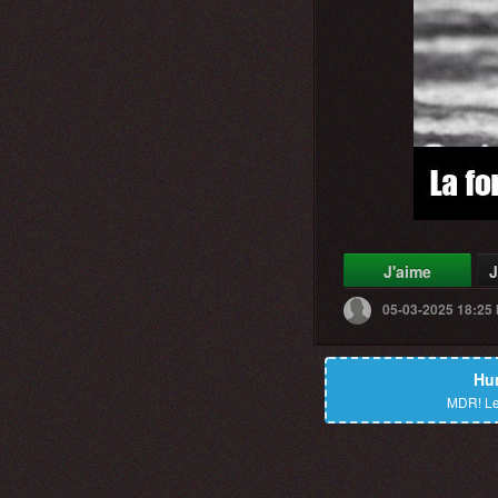
J'aime
J
05-03-2025 18:25
Hu
MDR!
Le