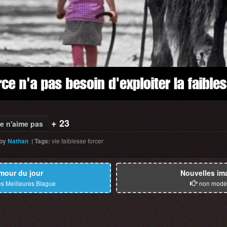
+ 23
e n'aime pas
by
Nathan
|
Tags
:
vie
faiblesse
forcer
mour du jour
Nouvelles im
s Meilleures Blague
non modé