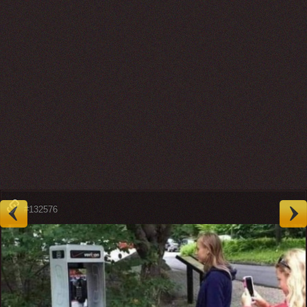
#132576