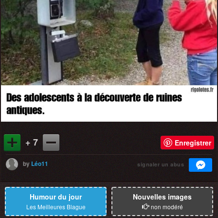
+ 7
Enregistrer
by
Léo11
signaler un abus
Humour du jour
Nouvelles images
Les Meilleures Blague
non modéré