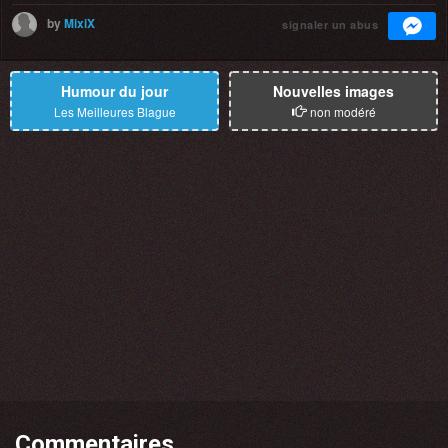
by
MixiX
signaler un abus
Humour du jour
Nouvelles images
Les Meilleures Blague
non modéré
Commentaires