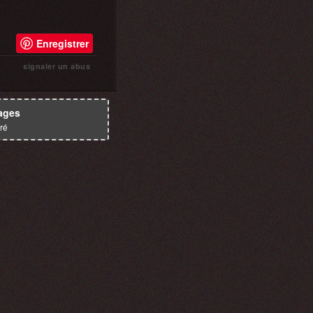
Enregistrer
signaler un abus
ages
ré