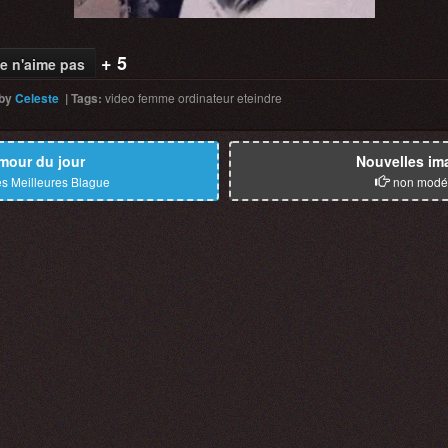
+ 5
e n'aime pas
by
Celeste
|
Tags
:
video
femme
ordinateur
eteindre
mour du jour
Nouvelles im
s Meilleures Blague
non modé