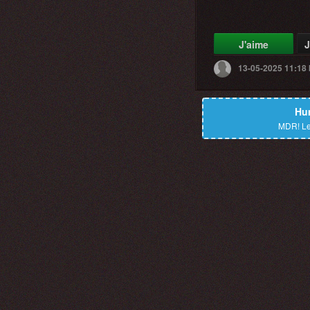
J'aime
J
13-05-2025 11:18
Hu
MDR!
Le