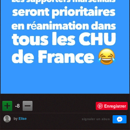
-8
Enregistrer
by
Elise
signaler un abus