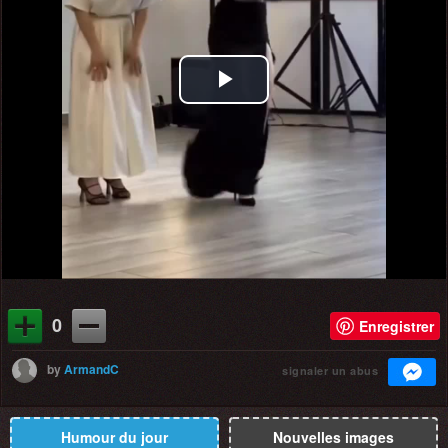
Play
Video
0
Enregistrer
by
ArmandC
signaler un abus
Humour du jour
Nouvelles images