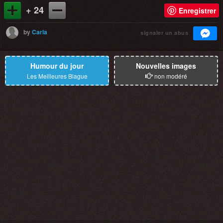
+ 24
Enregistrer
by
Carla
signaler un abus
Humour du jour
Nouvelles images
Les Meilleures Blague
non modéré