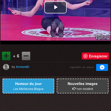
Play
Video
+ 6
Enregistrer
by
ArmandC
signaler un abus
Humour du jour
Nouvelles images
Les Meilleures Blague
non modéré