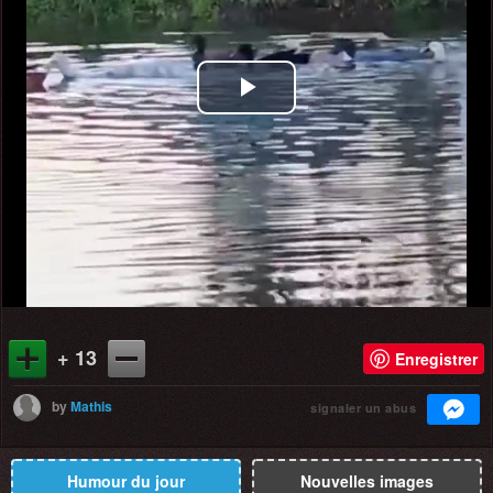
Play
Video
+ 13
Enregistrer
by
Mathis
signaler un abus
Humour du jour
Nouvelles images