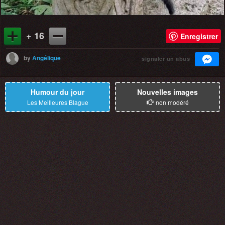
+ 16
Enregistrer
by
Angélique
signaler un abus
Humour du jour
Nouvelles images
Les Meilleures Blague
non modéré