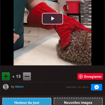
Play
Video
+ 13
Enregistrer
by
Gizmo
signaler un abus
Humour du jour
Nouvelles images