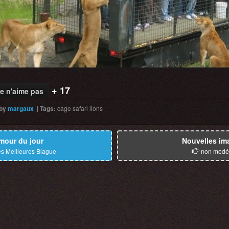
+ 17
e n'aime pas
by
margaux
|
Tags
:
cage
safari
lions
mour du jour
Nouvelles im
s Meilleures Blague
non modé