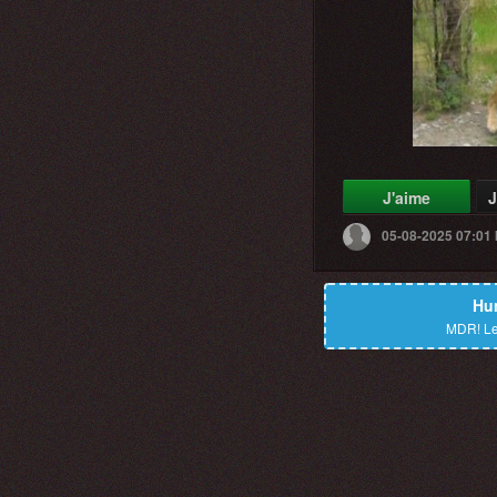
J'aime
J
05-08-2025 07:01
Hu
MDR!
Le