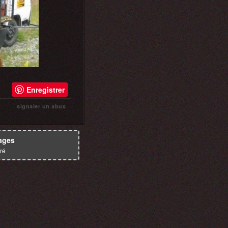
Enregistrer
signaler un abus
ages
ré