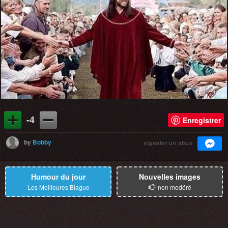
-4
Enregistrer
by
Bobby
signaler un abus
Humour du jour
Nouvelles images
Les Meilleures Blague
non modéré