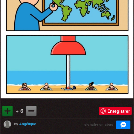
+ 6
Enregistrer
by
Angélique
signaler un abus