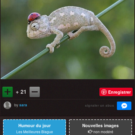
+ 21
Enregistrer
by
sara
signaler un abus
Humour du jour
Nouvelles images
Les Meilleures Blague
non modéré