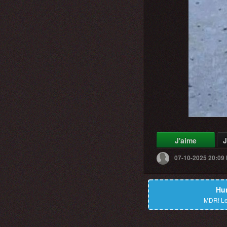
J'aime
J
07-10-2025 20:09
Hu
MDR!
Le