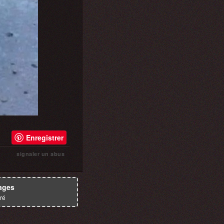
Enregistrer
signaler un abus
ages
ré