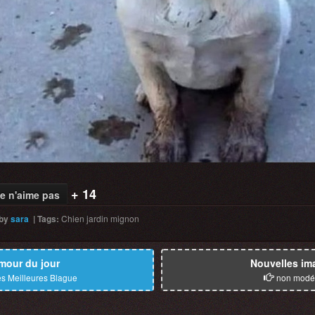
+ 14
e n'aime pas
by
sara
|
Tags
:
Chien
jardin
mignon
mour du jour
Nouvelles im
s Meilleures Blague
non modé