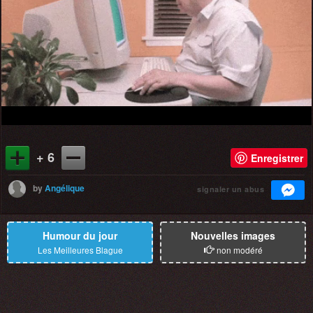
+ 6
Enregistrer
by
Angélique
signaler un abus
Humour du jour
Nouvelles images
Les Meilleures Blague
non modéré