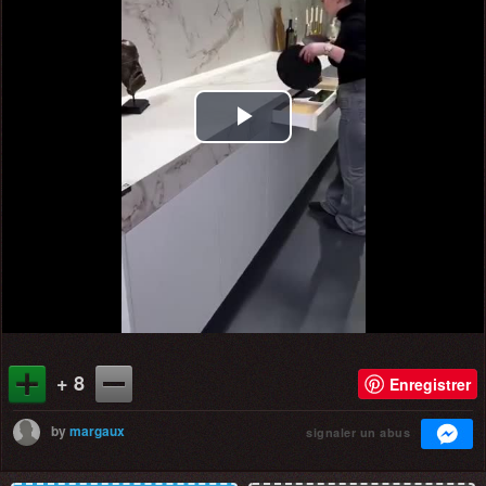
Play
Video
+ 8
Enregistrer
by
margaux
signaler un abus