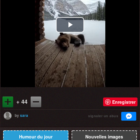
Play
Video
+ 44
Enregistrer
by
sara
signaler un abus
Humour du jour
Nouvelles images