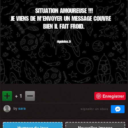
+ 1
Enregistrer
by
sara
signaler un abus
Humour du jour
Nouvelles images