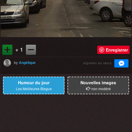
+ 1
Enregistrer
by
Angélique
signaler un abus
Humour du jour
Nouvelles images
Les Meilleures Blague
non modéré