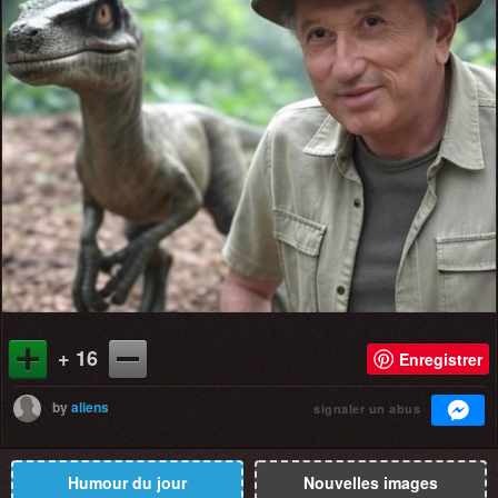
+ 16
Enregistrer
by
aliens
signaler un abus
Humour du jour
Nouvelles images