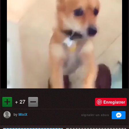
+ 27
Enregistrer
by
MixiX
signaler un abus