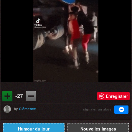
-27
Enregistrer
by
Clémence
signaler un abus
Humour du jour
Nouvelles images