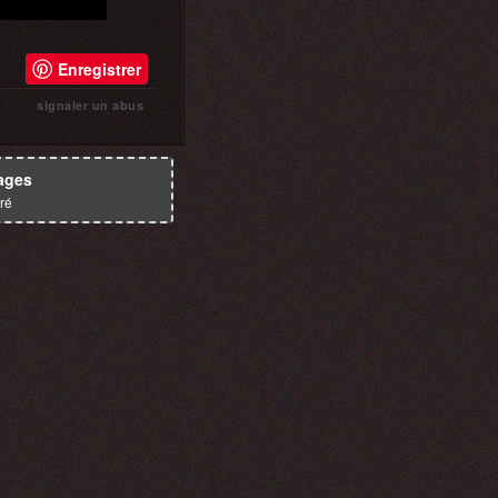
Enregistrer
signaler un abus
ages
ré