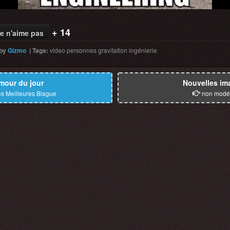
+ 14
e n'aime pas
by
Gizmo
|
Tags
:
video
personnes
gravitation
ingénierie
mour du jour
Nouvelles im
s Meilleures Blague
non modé