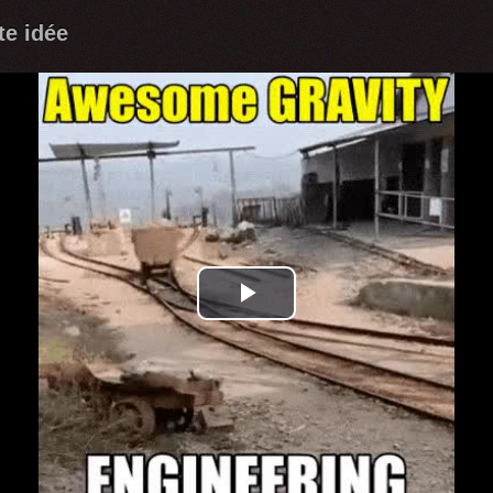
te idée
Play
Video