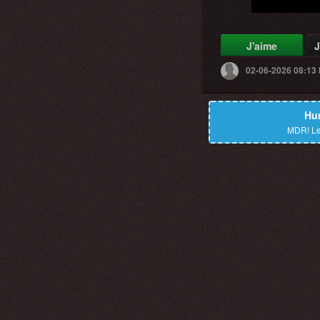
J'aime
J
02-06-2026 08:13
Hu
MDR!
Le