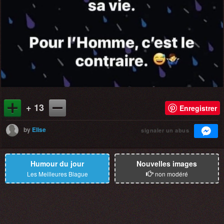
+ 13
Enregistrer
by
Elise
signaler un abus
Humour du jour
Nouvelles images
Les Meilleures Blague
non modéré