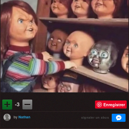
-3
Enregistrer
by
Nathan
signaler un abus