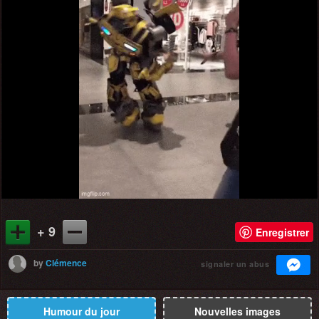
+ 9
Enregistrer
by
Clémence
signaler un abus
Humour du jour
Nouvelles images