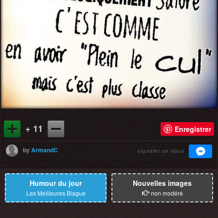
+ 11
Enregistrer
by
ArmandC
signaler un abus
Humour du jour
Nouvelles images
Les Meilleures Blague
non modéré