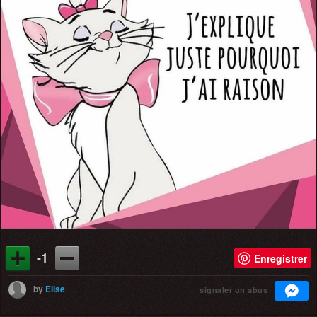
-1
Enregistrer
by
Elise
signaler un abus