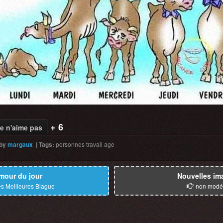
+ 6
e n'aime pas
by
margaux
|
Tags
:
personnes
travail
age
mour du jour
Nouvelles im
s Meilleures Blague
non modé