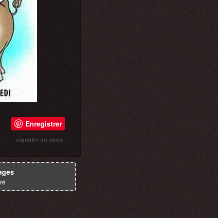
Enregistrer
signaler un abus
ages
ré