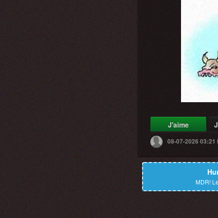
J'aime
J
08-07-2026 03:21
Hu
MDR!
Le