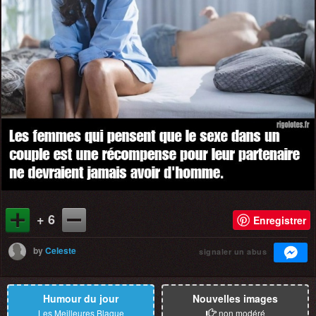
+ 6
Enregistrer
by
Celeste
signaler un abus
Humour du jour
Nouvelles images
Les Meilleures Blague
non modéré