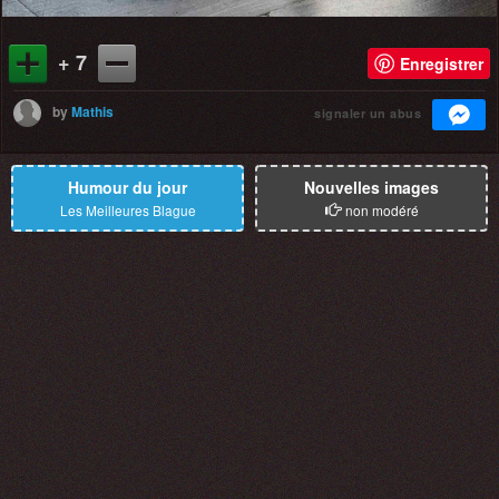
+ 7
Enregistrer
by
Mathis
signaler un abus
Humour du jour
Nouvelles images
Les Meilleures Blague
non modéré