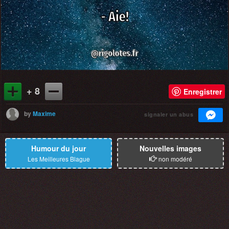
+ 8
Enregistrer
by
Maxime
signaler un abus
Humour du jour
Nouvelles images
Les Meilleures Blague
non modéré